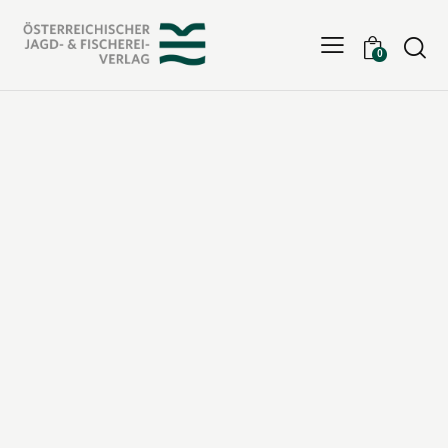
Searc
0