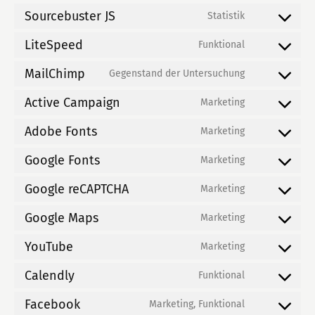
service
Sourcebuster JS
to
Statistik
jetpack
Consent
service
LiteSpeed
to
Funktional
shopmagic
Consent
service
MailChimp
to
Gegenstand der Untersuchung
sourcebuster
Consent
service
js
Active Campaign
to
Marketing
litespeed
Consent
service
Adobe Fonts
to
Marketing
mailchimp
Consent
service
Google Fonts
to
Marketing
active-
Consent
service
campaign
Google reCAPTCHA
to
Marketing
adobe-
Consent
service
fonts
Google Maps
to
Marketing
google-
Consent
service
fonts
YouTube
to
Marketing
google-
Consent
service
recaptcha
Calendly
to
Funktional
google-
Consent
service
maps
Facebook
to
Marketing, Funktional
youtube
Consent