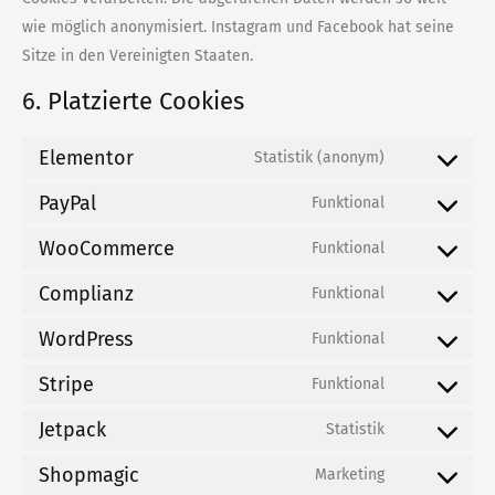
wie möglich anonymisiert. Instagram und Facebook hat seine
Sitze in den Vereinigten Staaten.
6. Platzierte Cookies
Elementor
Statistik (anonym)
Consent
PayPal
to
Funktional
Consent
service
WooCommerce
to
Funktional
elementor
Consent
service
Complianz
to
Funktional
paypal
Consent
service
WordPress
to
Funktional
woocommerc
Consent
service
Stripe
to
Funktional
complianz
Consent
service
Jetpack
to
Statistik
wordpress
Consent
service
Shopmagic
to
Marketing
stripe
Consent