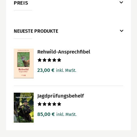
PREIS
NEUESTE PRODUKTE
Rehwild-Ansprechfibel
Bewertet
23,00
€
inkl. MwSt.
mit
5.00
von 5
Jagdprüfungsbehelf
Bewertet
85,00
€
inkl. MwSt.
mit
5.00
von 5