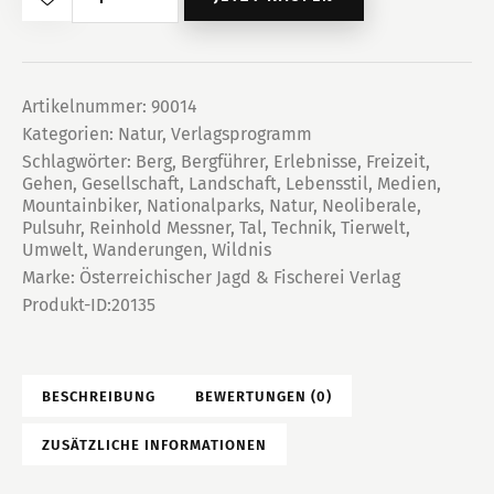
-
Texte
über
Berg
Artikelnummer:
90014
Kategorien:
Natur
,
Verlagsprogramm
und
Schlagwörter:
Berg
,
Bergführer
,
Erlebnisse
,
Freizeit
,
Tal
Gehen
,
Gesellschaft
,
Landschaft
,
Lebensstil
,
Medien
,
Menge
Mountainbiker
,
Nationalparks
,
Natur
,
Neoliberale
,
Pulsuhr
,
Reinhold Messner
,
Tal
,
Technik
,
Tierwelt
,
Umwelt
,
Wanderungen
,
Wildnis
Marke:
Österreichischer Jagd & Fischerei Verlag
Produkt-ID:
20135
BESCHREIBUNG
BEWERTUNGEN (0)
ZUSÄTZLICHE INFORMATIONEN