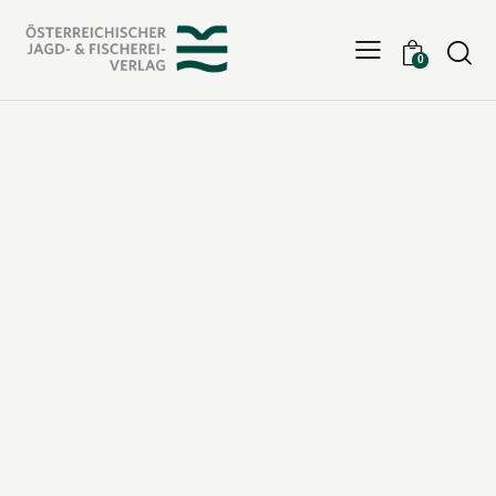
Searc
0