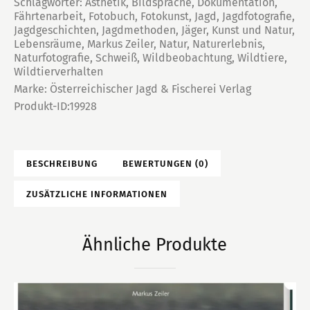
Schlagwörter:
Ästhetik
,
Bildsprache
,
Dokumentation
,
Fährtenarbeit
,
Fotobuch
,
Fotokunst
,
Jagd
,
Jagdfotografie
,
Jagdgeschichten
,
Jagdmethoden
,
Jäger
,
Kunst und Natur
,
Lebensräume
,
Markus Zeiler
,
Natur
,
Naturerlebnis
,
Naturfotografie
,
Schweiß
,
Wildbeobachtung
,
Wildtiere
,
Wildtierverhalten
Marke:
Österreichischer Jagd & Fischerei Verlag
Produkt-ID:
19928
BESCHREIBUNG
BEWERTUNGEN (0)
ZUSÄTZLICHE INFORMATIONEN
Ähnliche Produkte