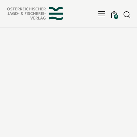
Searc
0