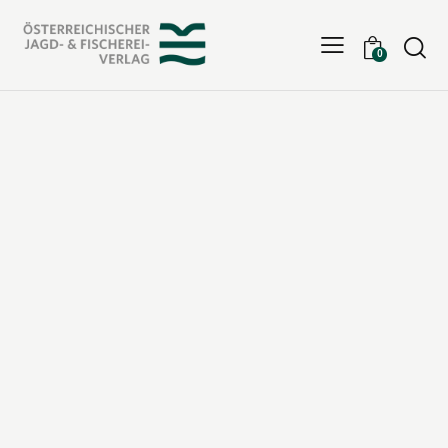
Searc
0