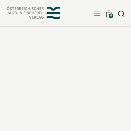
Searc
0