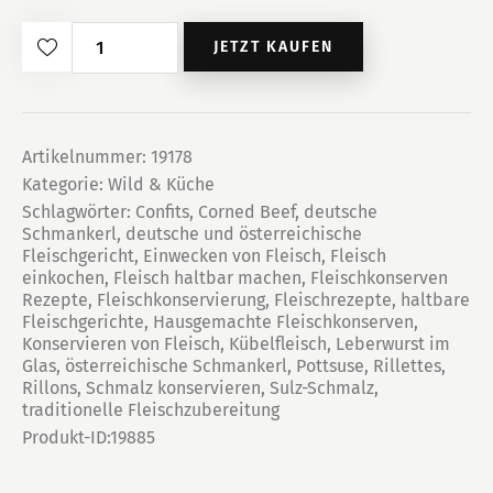
Fleisch
JETZT KAUFEN
einkochen
Menge
Artikelnummer:
19178
Kategorie:
Wild & Küche
Schlagwörter:
Confits
,
Corned Beef
,
deutsche
Schmankerl
,
deutsche und österreichische
Fleischgericht
,
Einwecken von Fleisch
,
Fleisch
einkochen
,
Fleisch haltbar machen
,
Fleischkonserven
Rezepte
,
Fleischkonservierung
,
Fleischrezepte
,
haltbare
Fleischgerichte
,
Hausgemachte Fleischkonserven
,
Konservieren von Fleisch
,
Kübelfleisch
,
Leberwurst im
Glas
,
österreichische Schmankerl
,
Pottsuse
,
Rillettes
,
Rillons
,
Schmalz konservieren
,
Sulz-Schmalz
,
traditionelle Fleischzubereitung
Produkt-ID:
19885