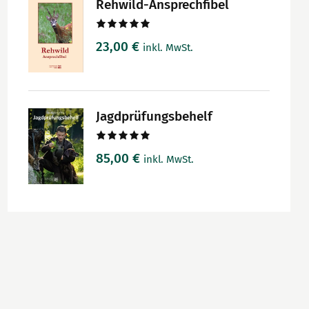
Rehwild-Ansprechfibel
Bewertet
23,00
€
inkl. MwSt.
mit
5.00
von 5
Jagdprüfungsbehelf
Bewertet
85,00
€
inkl. MwSt.
mit
5.00
von 5