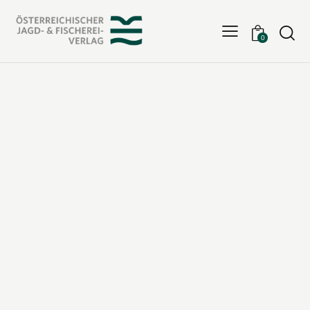
Searc
0