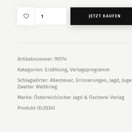
Par
JETZT KAUFEN
force
-
Erinnerungen
eines
Reiters
Artikelnummer:
90174
und
Jägers
Kategorien:
Erzählung
,
Verlagsprogramm
Menge
Schlagwörter:
Abenteuer
,
Erinnerungen
,
Jagd
,
Jug
Zweiter Weltkrieg
Marke:
Österreichischer Jagd & Fischerei Verlag
Produkt-ID:
20341