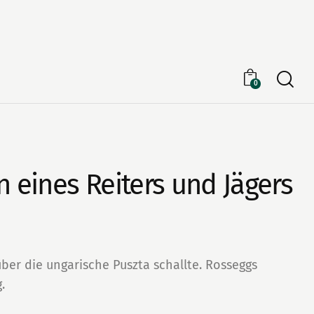
Searc
0
n eines Reiters und Jägers
über die ungarische Puszta schallte. Rosseggs
.