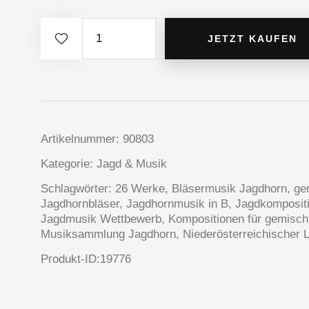
Kompositionen
JETZT KAUFEN
für
gemischte
Jagdhörner
in
B
Artikelnummer:
90803
Menge
Kategorie:
Jagd & Musik
Schlagwörter:
26 Werke
,
Bläsermusik Jagdhorn
,
ge
Jagdhornbläser
,
Jagdhornmusik in B
,
Jagdkomposit
Jagdmusik Wettbewerb
,
Kompositionen für gemisch
Musiksammlung Jagdhorn
,
Niederösterreichischer
Produkt-ID:
19776