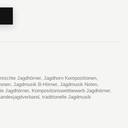
mischte Jagdhörner
,
Jagdhorn Kompositionen
,
ionen
,
Jagdmusik B-Hörner
,
Jagdmusik Noten
,
te Jagdhörner
,
Kompositionswettbewerb Jagdhörner
,
 Landesjagdverband
,
traditionelle Jagdmusik