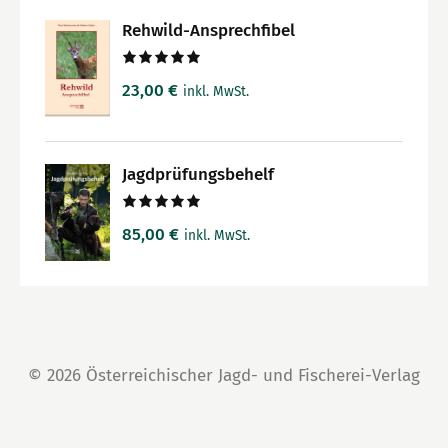
Rehwild-Ansprechfibel
Bewertet
23,00
€
inkl. MwSt.
mit
5.00
von 5
Jagdprüfungsbehelf
Bewertet
85,00
€
inkl. MwSt.
mit
5.00
von 5
© 2026 Österreichischer Jagd- und Fischerei-Verlag