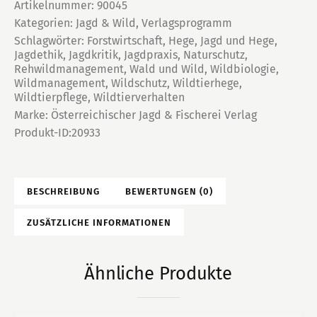
kritische
Artikelnummer:
90045
Kategorien:
Jagd & Wild
,
Verlagsprogramm
Betrachtung
Schlagwörter:
Forstwirtschaft
,
Hege
,
Jagd und Hege
,
Menge
Jagdethik
,
Jagdkritik
,
Jagdpraxis
,
Naturschutz
,
Rehwildmanagement
,
Wald und Wild
,
Wildbiologie
,
Wildmanagement
,
Wildschutz
,
Wildtierhege
,
Wildtierpflege
,
Wildtierverhalten
Marke:
Österreichischer Jagd & Fischerei Verlag
Produkt-ID:
20933
BESCHREIBUNG
BEWERTUNGEN (0)
ZUSÄTZLICHE INFORMATIONEN
Ähnliche Produkte