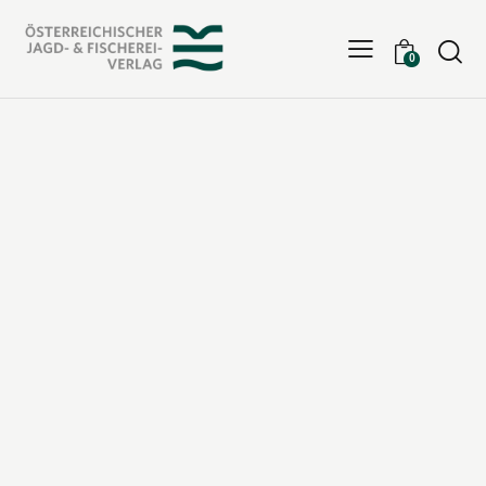
Searc
0