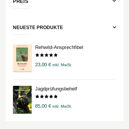
PREIS
NEUESTE PRODUKTE
Rehwild-Ansprechfibel
Bewertet
23,00
€
inkl. MwSt.
mit
5.00
von 5
Jagdprüfungsbehelf
Bewertet
85,00
€
inkl. MwSt.
mit
5.00
von 5