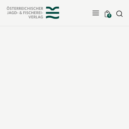
Searc
0