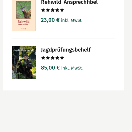
Rehwild-Ansprechfibel
Bewertet
23,00
€
inkl. MwSt.
mit
5.00
von 5
Jagdprüfungsbehelf
Bewertet
85,00
€
inkl. MwSt.
mit
5.00
von 5