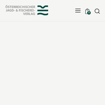
Searc
0