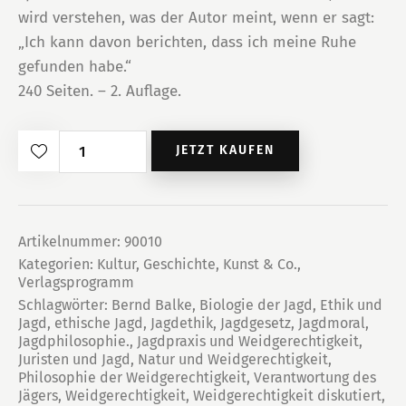
wird verstehen, was der Autor meint, wenn er sagt:
„Ich kann davon berichten, dass ich meine Ruhe
gefunden habe.“
240 Seiten. – 2. Auflage.
Über
JETZT KAUFEN
den
Begriff
der
Weidgerechtigkeit
Artikelnummer:
90010
Kategorien:
Kultur, Geschichte, Kunst & Co.
,
Menge
Verlagsprogramm
Schlagwörter:
Bernd Balke
,
Biologie der Jagd
,
Ethik und
Jagd
,
ethische Jagd
,
Jagdethik
,
Jagdgesetz
,
Jagdmoral
,
Jagdphilosophie.
,
Jagdpraxis und Weidgerechtigkeit
,
Juristen und Jagd
,
Natur und Weidgerechtigkeit
,
Philosophie der Weidgerechtigkeit
,
Verantwortung des
Jägers
,
Weidgerechtigkeit
,
Weidgerechtigkeit diskutiert
,