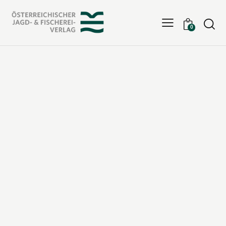
Searc
0