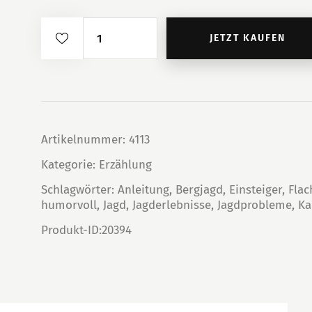
Osttirol
JETZT KAUFEN
ist
nicht
Kamtschatka
Menge
Artikelnummer:
4113
Kategorie:
Erzählung
Schlagwörter:
Anleitung
,
Bergjagd
,
Einsteiger
,
Flac
humorvoll
,
Jagd
,
Jagderlebnisse
,
Jagdprobleme
,
Ka
Produkt-ID:
20394