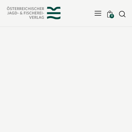
Searc
0