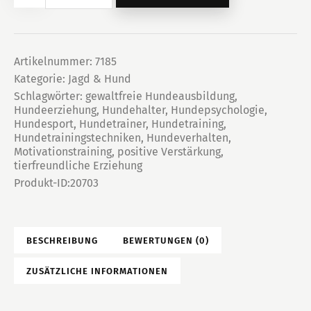
statt
schockieren
Menge
Artikelnummer:
7185
Kategorie:
Jagd & Hund
Schlagwörter:
gewaltfreie Hundeausbildung
,
Hundeerziehung
,
Hundehalter
,
Hundepsychologie
,
Hundesport
,
Hundetrainer
,
Hundetraining
,
Hundetrainingstechniken
,
Hundeverhalten
,
Motivationstraining
,
positive Verstärkung
,
tierfreundliche Erziehung
Produkt-ID:
20703
BESCHREIBUNG
BEWERTUNGEN (0)
ZUSÄTZLICHE INFORMATIONEN