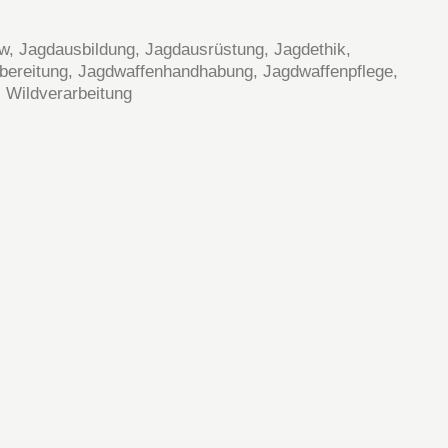
ow
,
Jagdausbildung
,
Jagdausrüstung
,
Jagdethik
,
bereitung
,
Jagdwaffenhandhabung
,
Jagdwaffenpflege
,
,
Wildverarbeitung