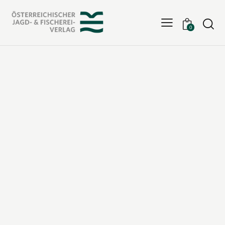
Searc
0