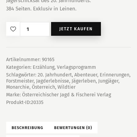
Jägerschicksal des 20. Jahrhunderts.
384 Seiten. Exklusiv in Leinen.
Ein
JETZT KAUFEN
Jägerleben
Menge
Artikelnummer:
90165
Kategorien:
Erzählung
,
Verlagsprogramm
Schlagwörter:
20. Jahrhundert
,
Abenteuer
,
Erinnerungen
,
Forstmeister
,
Jagderlebnisse
,
Jägerleben
,
Jungjäger
,
Monarchie
,
Österreich
,
Wildtier
Marke:
Österreichischer Jagd & Fischerei Verlag
Produkt-ID:
20335
BESCHREIBUNG
BEWERTUNGEN (0)