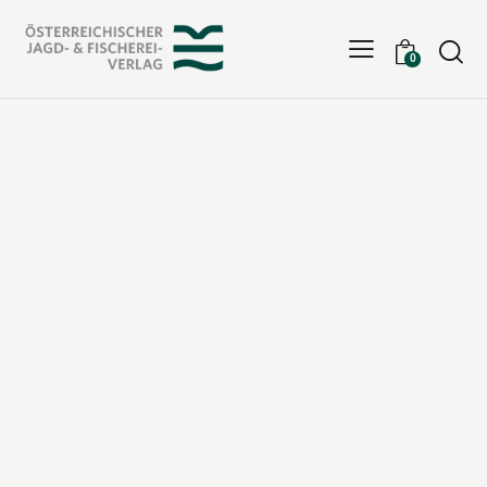
Searc
0