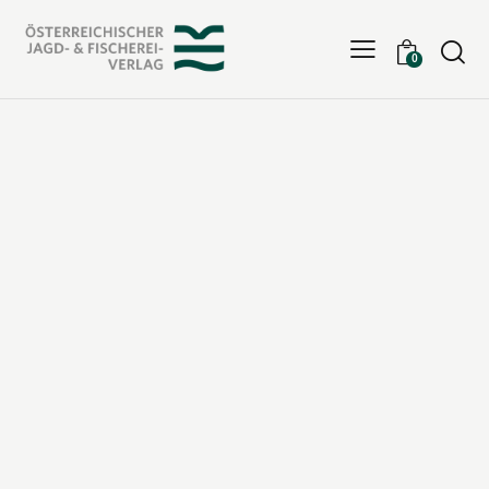
Searc
0