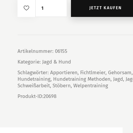
Die
JETZT KAUFEN
Ausbildung
des
Jagdhundes
Menge
Artikelnummer:
06155
Kategorie:
Jagd & Hund
Schlagwörter:
Apportieren
,
Fichtlmeier
,
Gehorsam
Hundetraining
,
Hundetraining Methoden
,
Jagd
,
Ja
Schweißarbeit
,
Stöbern
,
Welpentraining
Produkt-ID:
20698