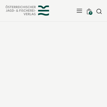
Searc
0