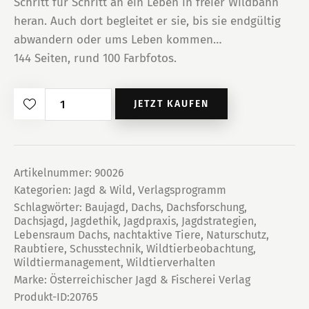
Schritt für Schritt an ein Leben in freier Wildbahn
heran. Auch dort begleitet er sie, bis sie endgültig
abwandern oder ums Leben kommen…
144 Seiten, rund 100 Farbfotos.
Dachse
JETZT KAUFEN
-
auf
nächtlichen
Pfaden
Artikelnummer:
90026
Kategorien:
Jagd & Wild
,
Verlagsprogramm
Menge
Schlagwörter:
Baujagd
,
Dachs
,
Dachsforschung
,
Dachsjagd
,
Jagdethik
,
Jagdpraxis
,
Jagdstrategien
,
Lebensraum Dachs
,
nachtaktive Tiere
,
Naturschutz
,
Raubtiere
,
Schusstechnik
,
Wildtierbeobachtung
,
Wildtiermanagement
,
Wildtierverhalten
Marke:
Österreichischer Jagd & Fischerei Verlag
Produkt-ID:
20765