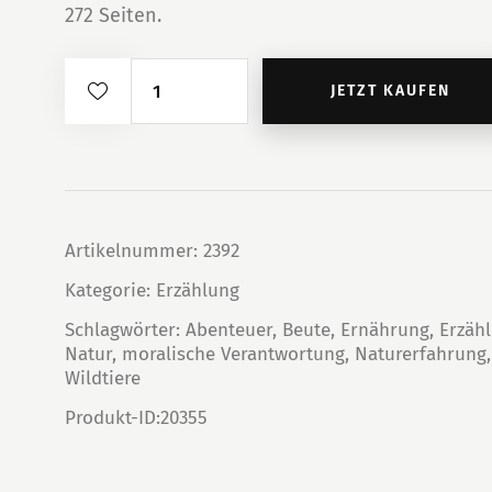
272 Seiten.
Beute
JETZT KAUFEN
-
Mein
Jahr
auf
der
Artikelnummer:
2392
Jagd
Menge
Kategorie:
Erzählung
Schlagwörter:
Abenteuer
,
Beute
,
Ernährung
,
Erzäh
Natur
,
moralische Verantwortung
,
Naturerfahrung
Wildtiere
Produkt-ID:
20355