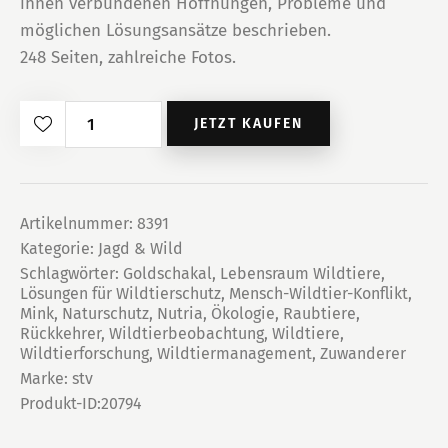
ihnen verbundenen Hoffnungen, Probleme und
möglichen Lösungsansätze beschrieben.
248 Seiten, zahlreiche Fotos.
Wildtiere
JETZT KAUFEN
im
Fokus
Menge
Artikelnummer:
8391
Kategorie:
Jagd & Wild
Schlagwörter:
Goldschakal
,
Lebensraum Wildtiere
,
Lösungen für Wildtierschutz
,
Mensch-Wildtier-Konflikt
,
Mink
,
Naturschutz
,
Nutria
,
Ökologie
,
Raubtiere
,
Rückkehrer
,
Wildtierbeobachtung
,
Wildtiere
,
Wildtierforschung
,
Wildtiermanagement
,
Zuwanderer
Marke:
stv
Produkt-ID:
20794