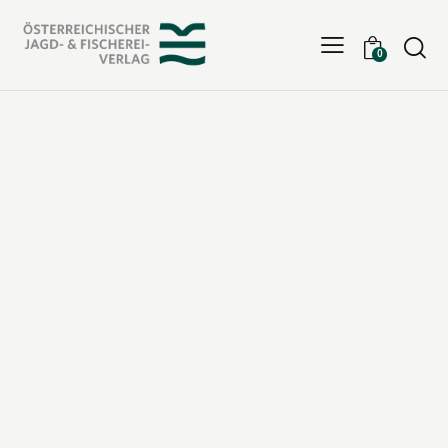
Searc
0