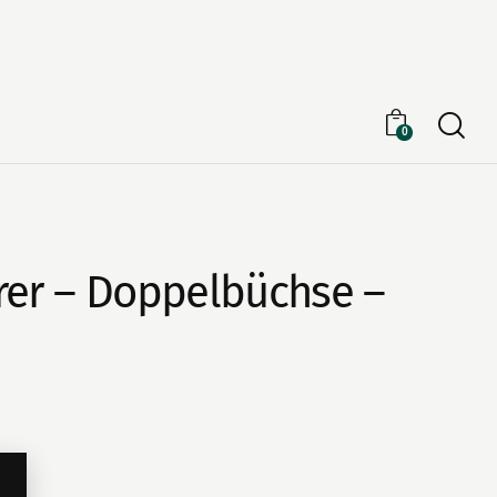
Searc
0
rer – Doppelbüchse –