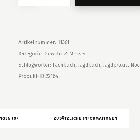
"Repetierer
-
Doppelbüchse
-
Flinte"
Artikelnummer:
11361
Menge
Kategorie:
Gewehr & Messer
Schlagwörter:
Fachbuch
,
Jagdbuch
,
Jagdpraxis
,
Nac
Produkt-ID:
22164
NGEN (0)
ZUSÄTZLICHE INFORMATIONEN