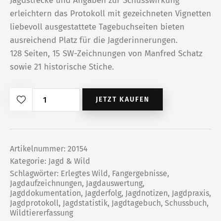
Jagdstrecke und Angaben zur Schusswirkung
erleichtern das Protokoll mit gezeichneten Vignetten
liebevoll ausgestattete Tagebuchseiten bieten
ausreichend Platz für die Jagderinnerungen.
128 Seiten, 15 SW-Zeichnungen von Manfred Schatz
sowie 21 historische Stiche.
Schuss-
JETZT KAUFEN
und
Jagdtagebuch
Menge
Artikelnummer:
20154
Kategorie:
Jagd & Wild
Schlagwörter:
Erlegtes Wild
,
Fangergebnisse
,
Jagdaufzeichnungen
,
Jagdauswertung
,
Jagddokumentation
,
Jagderfolg
,
Jagdnotizen
,
Jagdpraxis
,
Jagdprotokoll
,
Jagdstatistik
,
Jagdtagebuch
,
Schussbuch
,
Wildtiererfassung