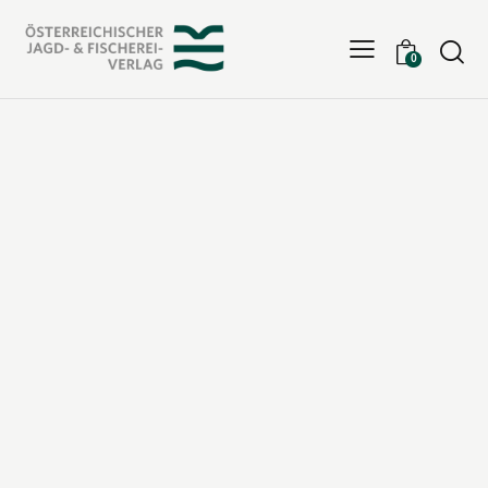
Searc
0