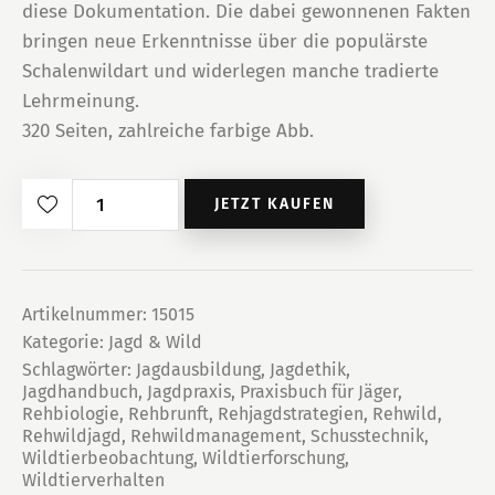
diese Dokumentation. Die dabei gewonnenen Fakten
bringen neue Erkenntnisse über die populärste
Schalenwildart und widerlegen manche tradierte
Lehrmeinung.
320 Seiten, zahlreiche farbige Abb.
Rehwild-
JETZT KAUFEN
Report
Menge
Artikelnummer:
15015
Kategorie:
Jagd & Wild
Schlagwörter:
Jagdausbildung
,
Jagdethik
,
Jagdhandbuch
,
Jagdpraxis
,
Praxisbuch für Jäger
,
Rehbiologie
,
Rehbrunft
,
Rehjagdstrategien
,
Rehwild
,
Rehwildjagd
,
Rehwildmanagement
,
Schusstechnik
,
Wildtierbeobachtung
,
Wildtierforschung
,
Wildtierverhalten