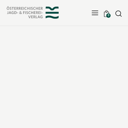
Searc
0