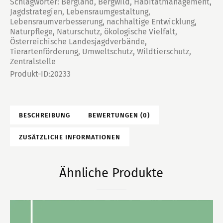
Schlagwörter:
Bergland
,
Bergwild
,
Habitatmanagement
,
Jagdstrategien
,
Lebensraumgestaltung
,
Lebensraumverbesserung
,
nachhaltige Entwicklung
,
Naturpflege
,
Naturschutz
,
ökologische Vielfalt
,
Österreichische Landesjagdverbände
,
Tierartenförderung
,
Umweltschutz
,
Wildtierschutz
,
Zentralstelle
Produkt-ID:
20233
BESCHREIBUNG
BEWERTUNGEN (0)
ZUSÄTZLICHE INFORMATIONEN
Ähnliche Produkte