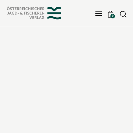
Searc
0