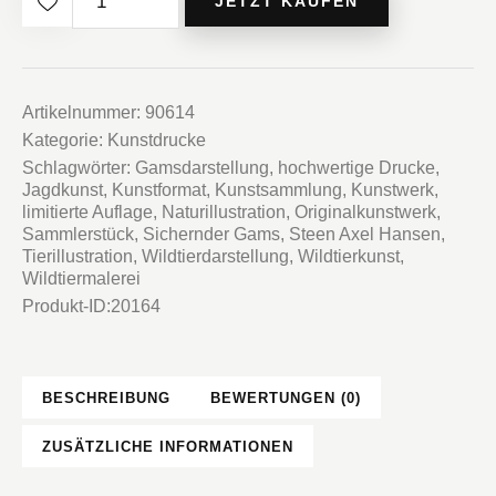
JETZT KAUFEN
Nummer
4:
Sichernder
Gams
Artikelnummer:
90614
Kategorie:
Kunstdrucke
Menge
Schlagwörter:
Gamsdarstellung
,
hochwertige Drucke
,
Jagdkunst
,
Kunstformat
,
Kunstsammlung
,
Kunstwerk
,
limitierte Auflage
,
Naturillustration
,
Originalkunstwerk
,
Sammlerstück
,
Sichernder Gams
,
Steen Axel Hansen
,
Tierillustration
,
Wildtierdarstellung
,
Wildtierkunst
,
Wildtiermalerei
Produkt-ID:
20164
BESCHREIBUNG
BEWERTUNGEN (0)
ZUSÄTZLICHE INFORMATIONEN