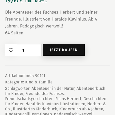
19,00
€
inkl. MwSt.
Die Abenteuer des Fuchses Herbert und seiner
Freunde. Illustriert von Haralds Klavinius. Ab 4
Jahren. Pädagogisch wertvoll!
64 Seiten.
Herbert
JETZT KAUFEN
&
Co.
Menge
Artikelnummer:
90141
Kategorie:
Kind & Familie
Schlagwörter:
Abenteuer in der Natur
,
Abenteuerbuch
für Kinder
,
Freunde des Fuchses
,
Freundschaftsgeschichten
,
Fuchs Herbert
,
Geschichten
für Kinder
,
Haraldis Klavinius Illustrationen
,
Herbert &
Co.
,
illustriertes Kinderbuch
,
Kinderbuch ab 4 Jahren
,
Kinderbuchillustrationen
,
pädagogisch wertvoll
,