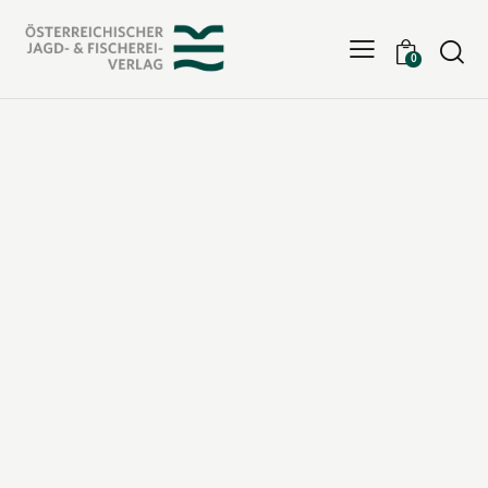
Searc
0