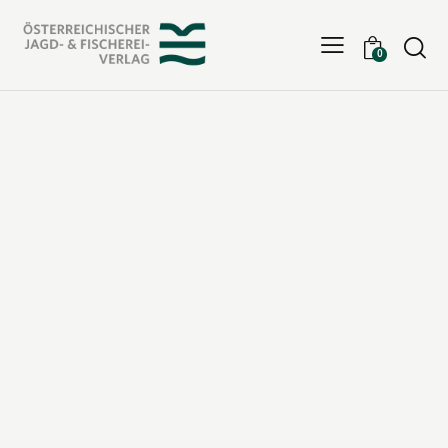
Searc
0