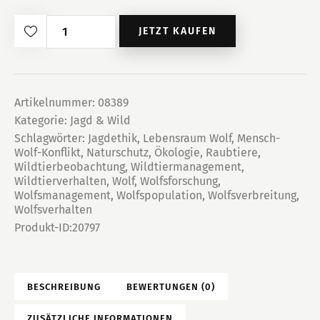
Der
JETZT KAUFEN
Wolf
Menge
Artikelnummer:
08389
Kategorie:
Jagd & Wild
Schlagwörter:
Jagdethik
,
Lebensraum Wolf
,
Mensch-
Wolf-Konflikt
,
Naturschutz
,
Ökologie
,
Raubtiere
,
Wildtierbeobachtung
,
Wildtiermanagement
,
Wildtierverhalten
,
Wolf
,
Wolfsforschung
,
Wolfsmanagement
,
Wolfspopulation
,
Wolfsverbreitung
,
Wolfsverhalten
Produkt-ID:
20797
BESCHREIBUNG
BEWERTUNGEN (0)
ZUSÄTZLICHE INFORMATIONEN