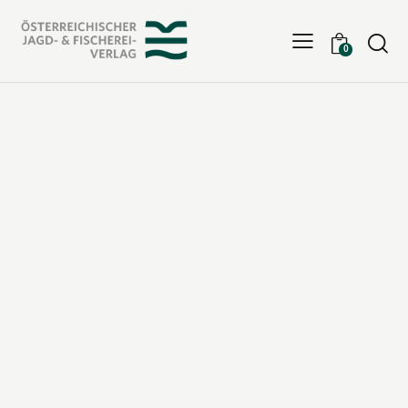
Searc
0