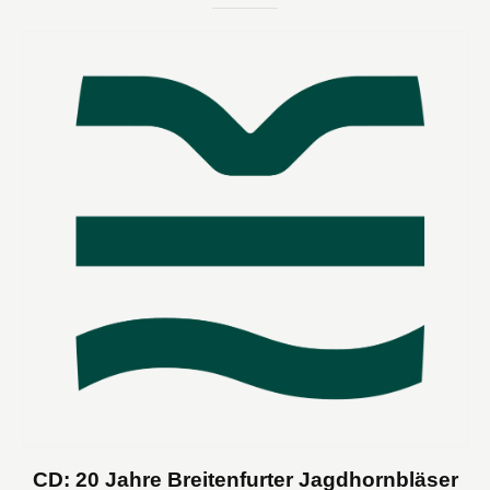
CD: 20 Jahre Breitenfurter Jagdhornbläser