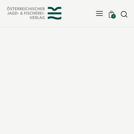
Searc
0