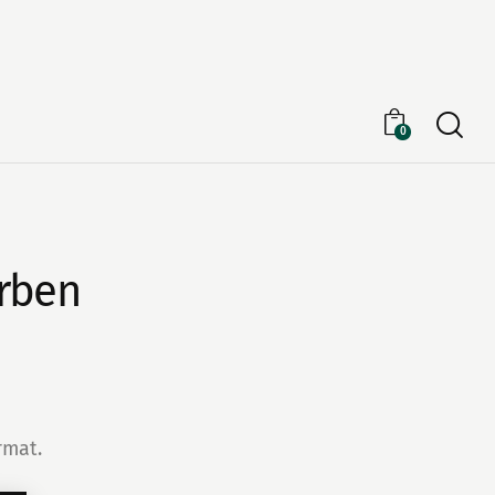
Searc
0
erben
rmat.