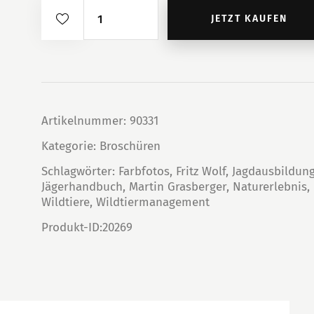
Broschüre:
JETZT KAUFEN
Leben
&
Sterben
Menge
Artikelnummer:
90331
Kategorie:
Broschüren
Schlagwörter:
Farbfotos
,
Fritz Wolf
,
Jagdausbildun
Jägerhandbuch
,
Martin Grasberger
,
Naturerlebnis
,
Wildtiere
,
Wildtiermanagement
Produkt-ID:
20269