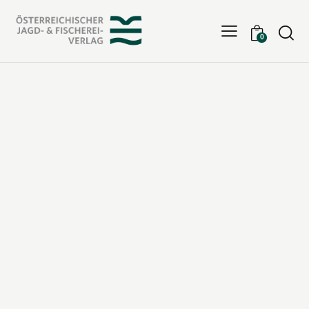
Searc
0