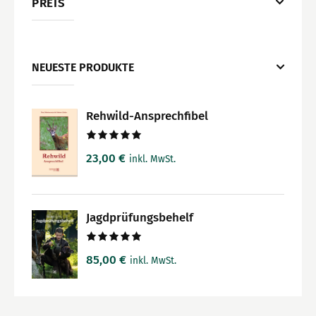
PREIS
NEUESTE PRODUKTE
Rehwild-Ansprechfibel
Bewertet
23,00
€
inkl. MwSt.
mit
5.00
von 5
Jagdprüfungsbehelf
Bewertet
85,00
€
inkl. MwSt.
mit
5.00
von 5