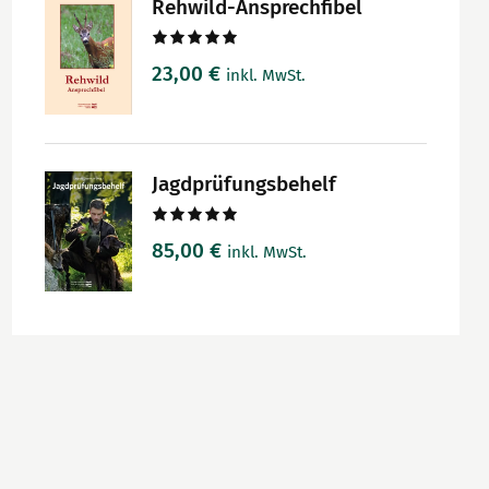
Rehwild-Ansprechfibel
Bewertet
23,00
€
inkl. MwSt.
mit
5.00
von 5
Jagdprüfungsbehelf
Bewertet
85,00
€
inkl. MwSt.
mit
5.00
von 5