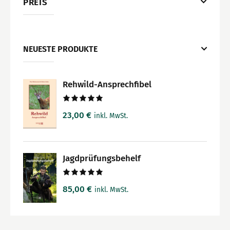
PREIS
NEUESTE PRODUKTE
Rehwild-Ansprechfibel
Bewertet
23,00
€
inkl. MwSt.
mit
5.00
von 5
Jagdprüfungsbehelf
Bewertet
85,00
€
inkl. MwSt.
mit
5.00
von 5