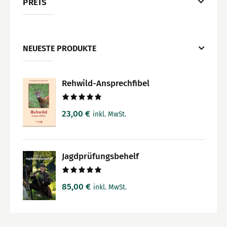
PREIS
NEUESTE PRODUKTE
Rehwild-Ansprechfibel
Bewertet
23,00
€
inkl. MwSt.
mit
5.00
von 5
Jagdprüfungsbehelf
Bewertet
85,00
€
inkl. MwSt.
mit
5.00
von 5