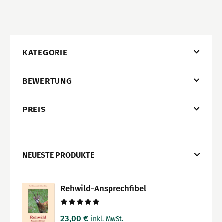
KATEGORIE
BEWERTUNG
PREIS
NEUESTE PRODUKTE
Rehwild-Ansprechfibel
Bewertet
23,00
€
inkl. MwSt.
mit
5.00