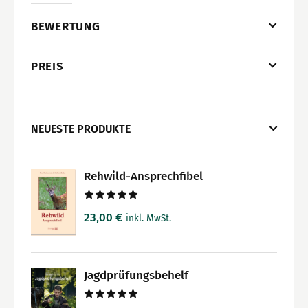
BEWERTUNG
PREIS
NEUESTE PRODUKTE
Rehwild-Ansprechfibel
Bewertet
23,00
€
inkl. MwSt.
mit
5.00
von 5
Jagdprüfungsbehelf