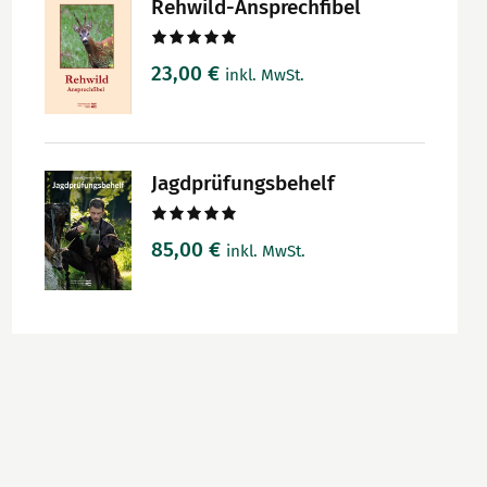
Rehwild-Ansprechfibel
Bewertet
23,00
€
inkl. MwSt.
mit
5.00
von 5
Jagdprüfungsbehelf
Bewertet
85,00
€
inkl. MwSt.
mit
5.00
von 5