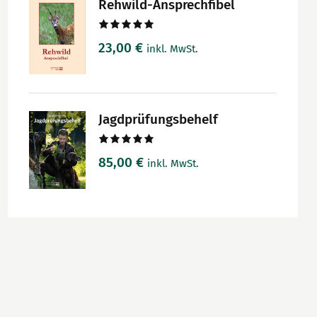
Rehwild-Ansprechfibel
Bewertet
23,00
€
inkl. MwSt.
mit
5.00
von 5
Jagdprüfungsbehelf
Bewertet
85,00
€
inkl. MwSt.
mit
5.00
von 5