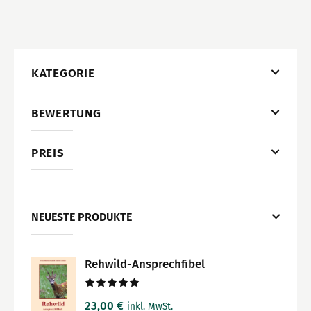
KATEGORIE
BEWERTUNG
PREIS
NEUESTE PRODUKTE
Rehwild-Ansprechfibel
Bewertet
23,00
€
inkl. MwSt.
mit
5.00