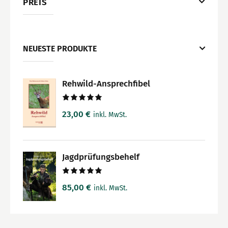
PREIS
NEUESTE PRODUKTE
Rehwild-Ansprechfibel
Bewertet
23,00
€
inkl. MwSt.
mit
5.00
von 5
Jagdprüfungsbehelf
Bewertet
85,00
€
inkl. MwSt.
mit
5.00
von 5