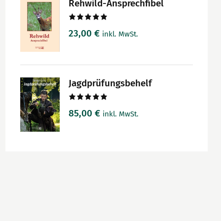
Rehwild-Ansprechfibel
Bewertet
23,00
€
inkl. MwSt.
mit
5.00
von 5
Jagdprüfungsbehelf
Bewertet
85,00
€
inkl. MwSt.
mit
5.00
von 5